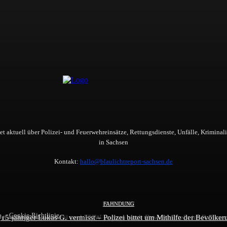
t aktuell über Polizei- und Feuerwehreinsätze, Rettungsdienste, Unfälle, Kriminali
in Sachsen
Kontakt:
hallo@blaulichtreport-sachsen.de
FEUERWEHR
BLAULICHT
FAHNDUNG
m
Cookie-Richtlinie
r Weinaupark – Polizei und THW suchen nach Beweismitteln im Rahmen
oween-Tragödie in Zittau: 18-Jährige stirbt bei Horror-Crash auf offene
15-jähriger Lukas G. vermisst – Polizei bittet um Mithilfe der Bevölker