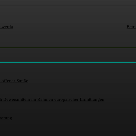
rswerda
Betr
 offener Straße
h Beweismitteln im Rahmen europäischer Ermittlungen
lkerung