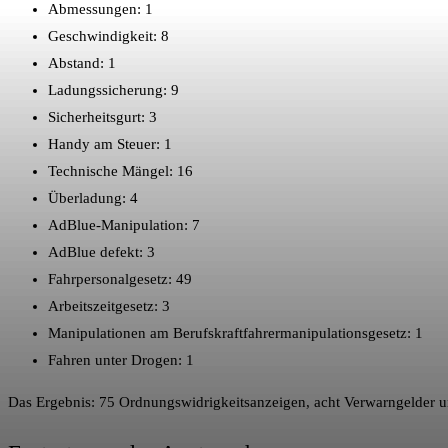
Abmessungen: 1
Geschwindigkeit: 8
Abstand: 1
Ladungssicherung: 9
Sicherheitsgurt: 3
Handy am Steuer: 1
Technische Mängel: 16
Überladung: 4
AdBlue-Manipulation: 7
AdBlue defekt: 3
Fahrpersonalgesetz: 49
Arbeitszeitgesetz: 3
Manipulationen am Berufskraftfahrermanipulationsgesetz: 1
Fahren unter Drogen: 1
Das Ergebnis: 75 Ordnungswidrigkeitsanzeigen, acht Verwarngelder u