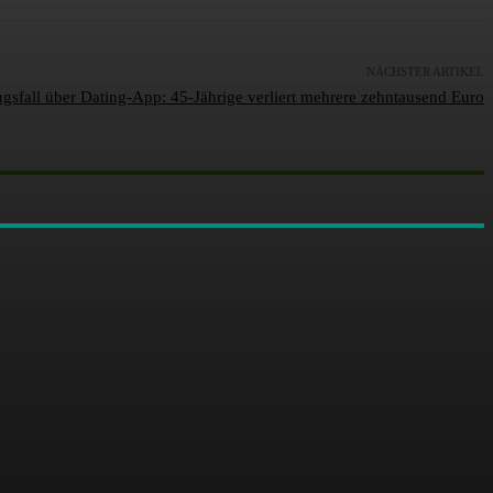
NÄCHSTER ARTIKEL
ugsfall über Dating-App: 45-Jährige verliert mehrere zehntausend Euro