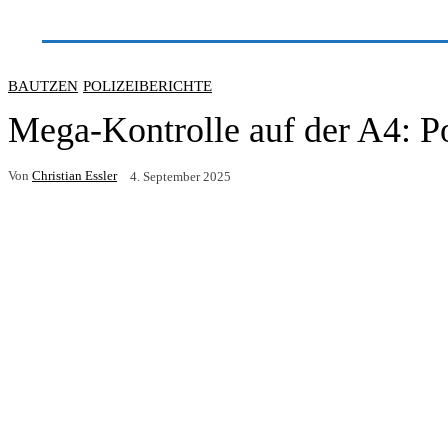
Start
Blaulicht
Fahndung
Kriminalität
Regi
BAUTZEN
POLIZEIBERICHTE
Mega-Kontrolle auf der A4: Po
Von
Christian Essler
4. September 2025
Facebook
Twitter
Pinterest
WhatsApp