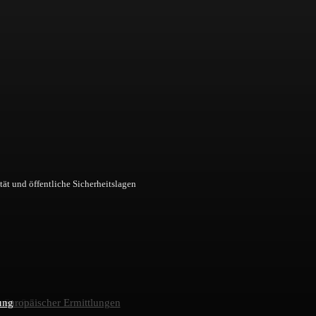
tät und öffentliche Sicherheitslagen
 europäischer Ermittlungen
r Straße
ung