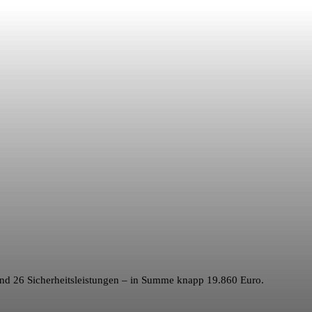
nd 26 Sicherheitsleistungen – in Summe knapp 19.860 Euro.