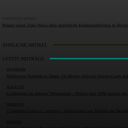
VORHERIGER ARTIKEL
Polizei warnt: Fake-News über angebliche Kindesentführung in Hoye
ÄHNLICHE ARTIKEL
LETZTE BEITRÄGE
FEUERWEHR
Halloween-Tragödie in Zittau: 18-Jährige stirbt bei Horror-Crash auf
BLAULICHT
Großeinsatz im Zittauer Weinaupark – Polizei und THW suchen nac
FAHNDUNG
15-jähriger Lukas G. vermisst – Polizei bittet um Mithilfe der Bevö
BAUTZEN